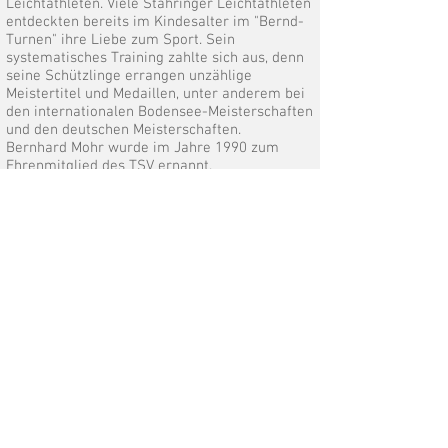
Leichtathleten. Viele Stahringer Leichtathleten
entdeckten bereits im Kindesalter im "Bernd-
Turnen" ihre Liebe zum Sport. Sein
systematisches Training zahlte sich aus, denn
seine Schützlinge errangen unzählige
Meistertitel und Medaillen, unter anderem bei
den internationalen Bodensee-Meisterschaften
und den deutschen Meisterschaften.
Bernhard Mohr wurde im Jahre 1990 zum
Ehrenmitglied des TSV ernannt.
Albert Bohn
(2019 verstorben)
Albert Bohn hat den Fußball in Stahringen seit
der Gründung der Abteilung Fußball im Jahre
1968 geprägt. Er war nicht nur
Gründungsmitglied, sondern auch erster
Trainer der 1. Mannschaft
(1968-1972)
. Von
1969 bis 1973 war er Jugendleiter, sowie von
1969-1971
Trainer der ersten A-Jugend.
Ausserdem war Albert Bohn 26 Jahre lang
Schiedsrichter für den
TSV, bevor er dieses Amt 2003 aufgab.