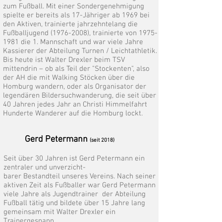
zum Fußball. Mit einer Sondergenehmigung
spielte er bereits als 17-Jähriger ab 1969 bei
den Aktiven, trainierte jahrzehntelang die
Fußballjugend
(1976-2008)
, trainierte von
1975-
1981
die 1. Mannschaft und war viele Jahre
Kassierer der Abteilung Turnen / Leichtathletik.
Bis heute ist Walter Drexler beim TSV
mittendrin – ob als Teil der "Stockenten", also
der AH die mit Walking Stöcken über die
Homburg wandern, oder als Organisator der
legendären Bildersuchwanderung, die seit über
40 Jahren jedes Jahr an Christi Himmelfahrt
Hunderte Wanderer auf die Homburg lockt.
Gerd Petermann
(seit 2018)
Seit über 30 Jahren ist Gerd Petermann ein
zentraler und unverzicht-
barer Bestandteil unseres Vereins. Nach seiner
aktiven Zeit als Fußballer war Gerd Petermann
viele Jahre als Jugendtrainer der Abteilung
Fußball tätig und bildete über 15 Jahre lang
gemeinsam mit Walter Drexler ein
Trainergespann.